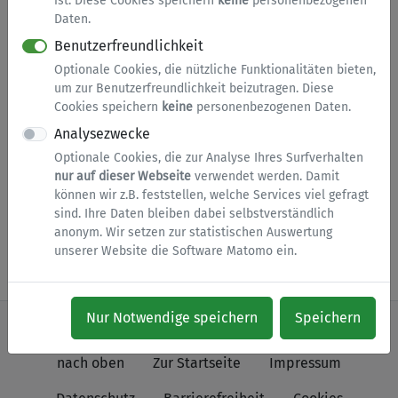
ist. Diese Cookies speichern
keine
personenbezogenen
Daten.
Benutzerfreundlichkeit
Jagdschein
Optionale Cookies, die nützliche Funktionalitäten bieten,
um zur Benutzerfreundlichkeit beizutragen. Diese
Beantragen Sie einen Jagdschein bei der
Cookies speichern
keine
personenbezogenen Daten.
Kreisverwaltung Olpe (Erst- und Neuausstellung
Analysezwecke
sowie Verlängerung).
Optionale Cookies, die zur Analyse Ihres Surfverhalten
nur auf dieser Webseite
verwendet werden. Damit
können wir z.B. feststellen, welche Services viel gefragt
Legende
sind. Ihre Daten bleiben dabei selbstverständlich
Dieses Symbol weist auf einen externen Link hin. Eine
anonym. Wir setzen zur statistischen Auswertung
Antragsabwicklung im Portal ist nicht möglich.
unserer Website die Software Matomo ein.
Nur Notwendige speichern
Speichern
nach oben
Zur Startseite
Impressum